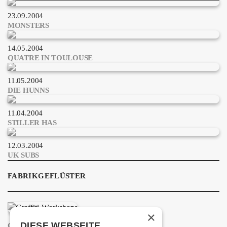
ÜBER UNS
23.09.2004
GÖNNEREI
MONSTERS
14.05.2004
SHOP
QUATRE IN TOULOUSE
MITMACHEN
11.05.2004
DIE HUNNS
11.04.2004
STILLER HAS
12.03.2004
UK SUBS
FABRIKGEFLÜSTER
×
DIESE WEBSEITE
GRAFFITI-WORKSHOPS