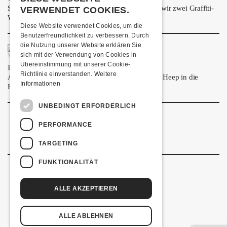
Spray dein eigenes Graffiti! Im September führen wir zwei Graffiti-
VERWENDET COOKIES.
Workshops für Kinder und Jugendliche durch.
Diese Website verwendet Cookies, um die
Benutzerfreundlichkeit zu verbessern. Durch
die Nutzung unserer Website erklären Sie
sich mit der Verwendung von Cookies in
Übereinstimmung mit unserer Cookie-
FRISCH BESTÄTIGT: URIAH HEEP
Richtlinie einverstanden.
Weitere
Am Sonntag, 15. November 2026 kommen Uriah Heep in die
Informationen
Kulturfabrik Kofmehl!
UNBEDINGT ERFORDERLICH
PERFORMANCE
TARGETING
FUNKTIONALITÄT
ALLE AKZEPTIEREN
Kulturfabrik Kofmehl
Kofmehlweg 1
4502 Solothurn
ALLE ABLEHNEN
+41 32 621 20 60