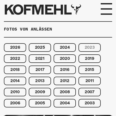
KOFMEHL
PROGRAMM
FOTOS VON ANLÄSSEN
FABRIKGEFLÜSTER
2026
2025
2024
2023
GALERIE
2022
2021
2020
2019
FOTOGALERIE
2018
2017
2016
2015
PHOTOMAT
2014
2013
2012
2011
INFOS
2010
2009
2008
2007
2006
2005
2004
2003
KONTAKT