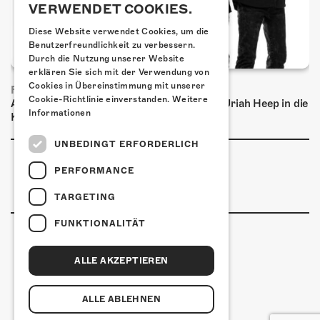
VERWENDET COOKIES.
Diese Website verwendet Cookies, um die
Benutzerfreundlichkeit zu verbessern.
Durch die Nutzung unserer Website
erklären Sie sich mit der Verwendung von
Cookies in Übereinstimmung mit unserer
FRISCH BESTÄTIGT: URIAH HEEP
Cookie-Richtlinie einverstanden.
Weitere
Am Sonntag, 15. November 2026 kommen Uriah Heep in die
Informationen
Kulturfabrik Kofmehl!
UNBEDINGT ERFORDERLICH
PERFORMANCE
TARGETING
FUNKTIONALITÄT
ALLE AKZEPTIEREN
Kulturfabrik Kofmehl
Kofmehlweg 1
4502 Solothurn
ALLE ABLEHNEN
+41 32 621 20 60
Nutzungsbedingungen