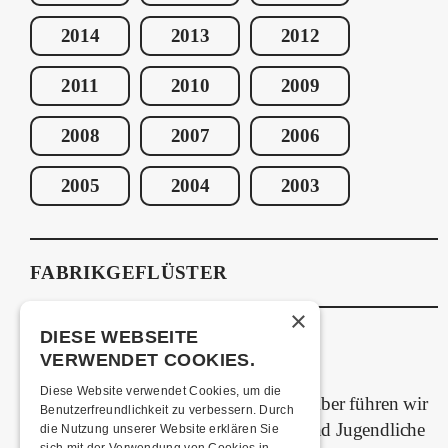
2014
2013
2012
2011
2010
2009
2008
2007
2006
2005
2004
2003
FABRIKGEFLÜSTER
×
DIESE WEBSEITE
VERWENDET COOKIES.
GRAFFITI-WORKSHOPS
Diese Website verwendet Cookies, um die
Spray dein eigenes Graffiti! Im September führen wir
Benutzerfreundlichkeit zu verbessern. Durch
zwei Graffiti-Workshops für Kinder und Jugendliche
die Nutzung unserer Website erklären Sie