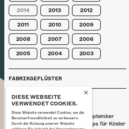
2014
2013
2012
2011
2010
2009
2008
2007
2006
2005
2004
2003
FABRIKGEFLÜSTER
×
DIESE WEBSEITE
VERWENDET COOKIES.
GRAFFITI-WORKSHOPS
Diese Website verwendet Cookies, um die
Spray dein eigenes Graffiti! Im September
Benutzerfreundlichkeit zu verbessern.
führen wir zwei Graffiti-Workshops für Kinder
Durch die Nutzung unserer Website