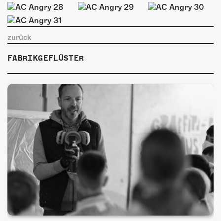
ÜBER UNS
GÖNNEREI
zurück
SHOP
FABRIKGEFLÜSTER
MITMACHEN