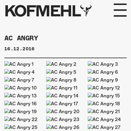
KOFMEHL
PROGRAMM
AC ANGRY
FABRIKGEFLÜSTER
16.12.2016
GALERIE
FOTOGALERIE
PHOTOMAT
INFOS
KONTAKT