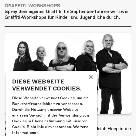
GRAFFITI-WORKSHOPS
Spray dein eigenes Graffiti! Im September führen wir zwei
Graffiti-Workshops für Kinder und Jugendliche durch.
×
DIESE WEBSEITE
VERWENDET COOKIES.
Diese Website verwendet Cookies, um die
Benutzerfreundlichkeit zu verbessern.
Durch die Nutzung unserer Website
erklären Sie sich mit der Verwendung von
Cookies in Übereinstimmung mit unserer
FRISCH BESTÄTIGT: URIAH HEEP
Cookie-Richtlinie einverstanden.
Weitere
Am Sonntag, 15. November 2026 kommen Uriah Heep in die
Informationen
Kulturfabrik Kofmehl!