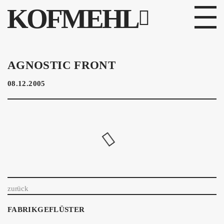
KOFMEHL
PROGRAMM
AGNOSTIC FRONT
FABRIKGEFLÜSTER
08.12.2005
GALERIE
FOTOGALERIE
PHOTOMAT
INFOS
zurück
KONTAKT
FABRIKGEFLÜSTER