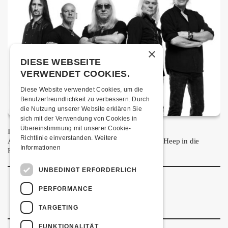
×
DIESE WEBSEITE
VERWENDET COOKIES.
Diese Website verwendet Cookies, um die
Benutzerfreundlichkeit zu verbessern. Durch
die Nutzung unserer Website erklären Sie
sich mit der Verwendung von Cookies in
Übereinstimmung mit unserer Cookie-
FRISCH BESTÄTIGT: URIAH HEEP
Richtlinie einverstanden.
Weitere
Am Sonntag, 15. November 2026 kommen Uriah Heep in die
Informationen
Kulturfabrik Kofmehl!
UNBEDINGT ERFORDERLICH
PERFORMANCE
TARGETING
FUNKTIONALITÄT