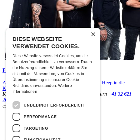
×
DIESE WEBSEITE
VERWENDET COOKIES.
Diese Website verwendet Cookies, um die
Benutzerfreundlichkeit zu verbessern. Durch
die Nutzung unserer Website erklären Sie
Frisch bestätigt: Uriah Heep
sich mit der Verwendung von Cookies in
Übereinstimmung mit unserer Cookie-
Am Sonntag, 15. November 2026 kommen Uriah Heep in die
Richtlinie einverstanden.
Weitere
Kulturfabrik Kofmehl!
Informationen
Kulturfabrik Kofmehl
Kofmehlweg 1
4502 Solothurn
+41 32 621
20 60
Nutzungsbedingungen
UNBEDINGT ERFORDERLICH
coded by
PERFORMANCE
TARGETING
FUNKTIONALITÄT