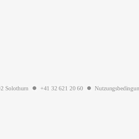
2 Solothurn
+41 32 621 20 60
Nutzungsbedingu