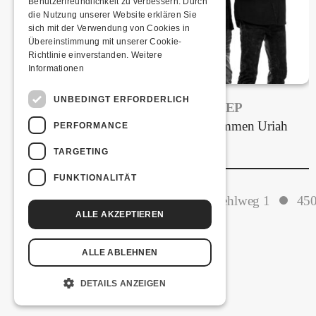
Benutzerfreundlichkeit zu verbessern. Durch
die Nutzung unserer Website erklären Sie
sich mit der Verwendung von Cookies in
Übereinstimmung mit unserer Cookie-
Richtlinie einverstanden.
Weitere
Informationen
UNBEDINGT ERFORDERLICH
FRISCH BESTÄTIGT: URIAH HEEP
Am Sonntag, 15. November 2026 kommen Uriah
PERFORMANCE
Heep in die Kulturfabrik Kofmehl!
TARGETING
FUNKTIONALITÄT
Kulturfabrik Kofmehl
Kofmehlweg 1
450
ALLE AKZEPTIEREN
ALLE ABLEHNEN
DETAILS ANZEIGEN