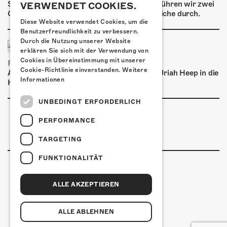
Spray dein eigenes Graffiti! Im September führen wir zwei
VERWENDET COOKIES.
Graffiti-Workshops für Kinder und Jugendliche durch.
Diese Website verwendet Cookies, um die
Benutzerfreundlichkeit zu verbessern.
Durch die Nutzung unserer Website
erklären Sie sich mit der Verwendung von
Cookies in Übereinstimmung mit unserer
FRISCH BESTÄTIGT: URIAH HEEP
Cookie-Richtlinie einverstanden.
Weitere
Am Sonntag, 15. November 2026 kommen Uriah Heep in die
Informationen
Kulturfabrik Kofmehl!
UNBEDINGT ERFORDERLICH
PERFORMANCE
TARGETING
FUNKTIONALITÄT
ALLE AKZEPTIEREN
Kulturfabrik Kofmehl
Kofmehlweg 1
4502 Solothurn
ALLE ABLEHNEN
+41 32 621 20 60
Nutzungsbedingungen