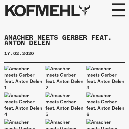
KOFMEHL
PROGRAMM
AMACHER MEETS GERBER FEAT.
ANTON DELEN
FABRIKGEFLÜSTER
17.02.2020
GALERIE
FOTOGALERIE
PHOTOMAT
INFOS
KONTAKT