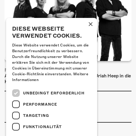
×
DIESE WEBSEITE
VERWENDET COOKIES.
Diese Website verwendet Cookies, um die
Benutzerfreundlichkeit zu verbessern.
Durch die Nutzung unserer Website
erklären Sie sich mit der Verwendung von
Cookies in Übereinstimmung mit unserer
FRISCH BESTÄTIGT: URIAH HEEP
Cookie-Richtlinie einverstanden.
Weitere
Am Sonntag, 15. November 2026 kommen Uriah Heep in die
Informationen
Kulturfabrik Kofmehl!
UNBEDINGT ERFORDERLICH
PERFORMANCE
TARGETING
FUNKTIONALITÄT