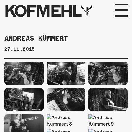
KOFMEHL
PROGRAMM
ANDREAS KÜMMERT
FABRIKGEFLÜSTER
27.11.2015
GALERIE
FOTOGALERIE
PHOTOMAT
INFOS
KONTAKT