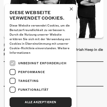
×
DIESE WEBSEITE
VERWENDET COOKIES.
Diese Website verwendet Cookies, um die
Benutzerfreundlichkeit zu verbessern.
Durch die Nutzung unserer Website
erklären Sie sich mit der Verwendung von
Cookies in Übereinstimmung mit unserer
FRISCH BESTÄTIGT: URIAH HEEP
Cookie-Richtlinie einverstanden.
Weitere
Am Sonntag, 15. November 2026 kommen Uriah Heep in die
Informationen
Kulturfabrik Kofmehl!
UNBEDINGT ERFORDERLICH
PERFORMANCE
TARGETING
FUNKTIONALITÄT
ALLE AKZEPTIEREN
Kulturfabrik Kofmehl