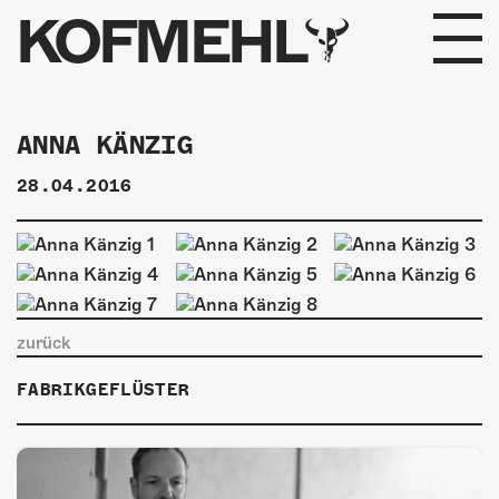
KOFMEHL
PROGRAMM
ANNA KÄNZIG
FABRIKGEFLÜSTER
28.04.2016
GALERIE
FOTOGALERIE
PHOTOMAT
zurück
INFOS
FABRIKGEFLÜSTER
KONTAKT