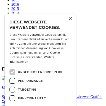
2017
2016
2015
2014
×
2013
2012
DIESE WEBSEITE
2011
VERWENDET COOKIES.
2010
2009
Diese Website verwendet Cookies, um die
2008
Benutzerfreundlichkeit zu verbessern. Durch
2007
die Nutzung unserer Website erklären Sie
2006
sich mit der Verwendung von Cookies in
2005
Übereinstimmung mit unserer Cookie-
2004
Richtlinie einverstanden.
Weitere
2003
Informationen
Fabrikgeflüster
UNBEDINGT ERFORDERLICH
PERFORMANCE
Graffiti-Workshops
TARGETING
Spray dein eigenes Graffiti! Im September führen wir zwei Graffiti-
FUNKTIONALITÄT
Workshops für Kinder und Jugendliche durch.