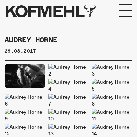
KOFMEHL
PROGRAMM
AUDREY HORNE
FABRIKGEFLÜSTER
29.03.2017
GALERIE
FOTOGALERIE
PHOTOMAT
INFOS
KONTAKT