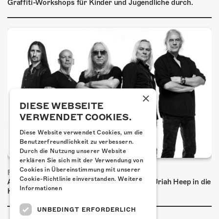
Graffiti-Workshops für Kinder und Jugendliche durch.
×
DIESE WEBSEITE
VERWENDET COOKIES.
Diese Website verwendet Cookies, um die
Benutzerfreundlichkeit zu verbessern.
Durch die Nutzung unserer Website
erklären Sie sich mit der Verwendung von
Cookies in Übereinstimmung mit unserer
FRISCH BESTÄTIGT: URIAH HEEP
Cookie-Richtlinie einverstanden.
Weitere
Am Sonntag, 15. November 2026 kommen Uriah Heep in die
Informationen
Kulturfabrik Kofmehl!
UNBEDINGT ERFORDERLICH