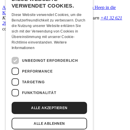
VERWENDET COOKIES.
Am Sonntag, 15. November 2026 kommen Uriah Heep in die
Kulturfabrik Kofmehl!
Diese Website verwendet Cookies, um die
Kulturfabrik Kofmehl
Kofmehlweg 1
4502 Solothurn
+41 32 621
Benutzerfreundlichkeit zu verbessern. Durch
20 60
Nutzungsbedingungen
die Nutzung unserer Website erklären Sie
coded by
sich mit der Verwendung von Cookies in
Übereinstimmung mit unserer Cookie-
Richtlinie einverstanden.
Weitere
Informationen
UNBEDINGT ERFORDERLICH
PERFORMANCE
TARGETING
FUNKTIONALITÄT
ALLE AKZEPTIEREN
ALLE ABLEHNEN