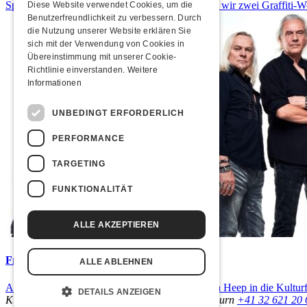
Spray dein eigenes Graffiti! Im September führen wir zwei Graffiti-
Diese Website verwendet Cookies, um die
Benutzerfreundlichkeit zu verbessern. Durch
die Nutzung unserer Website erklären Sie
sich mit der Verwendung von Cookies in
Übereinstimmung mit unserer Cookie-
Richtlinie einverstanden.
Weitere
Informationen
UNBEDINGT ERFORDERLICH
PERFORMANCE
TARGETING
FUNKTIONALITÄT
ALLE AKZEPTIEREN
Frisch bestätigt: Uriah Heep
ALLE ABLEHNEN
Am Sonntag, 15. November 2026 kommen Uriah Heep in die Kulturf
DETAILS ANZEIGEN
Kulturfabrik Kofmehl
Kofmehlweg 1
4502 Solothurn
+41 32 621 20 