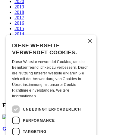
2020
2019
2018
2017
2016
2015
2014
×
2013
2012
DIESE WEBSEITE
2011
VERWENDET COOKIES.
2010
2009
Diese Website verwendet Cookies, um die
2008
Benutzerfreundlichkeit zu verbessern. Durch
2007
die Nutzung unserer Website erklären Sie
2006
sich mit der Verwendung von Cookies in
2005
Übereinstimmung mit unserer Cookie-
2004
Richtlinie einverstanden.
Weitere
2003
Informationen
Fabrikgeflüster
UNBEDINGT ERFORDERLICH
PERFORMANCE
Graffiti-Workshops
TARGETING