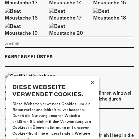
ÜBER UNS
GÖNNEREI
SHOP
MITMACHEN
zurück
FABRIKGEFLÜSTER
×
DIESE WEBSEITE
GRAFFITI-WORKSHOPS
Spray dein eigenes Graffiti! Im September führen wir zwei
VERWENDET COOKIES.
Graffiti-Workshops für Kinder und Jugendliche durch.
Diese Website verwendet Cookies, um die
Benutzerfreundlichkeit zu verbessern.
Durch die Nutzung unserer Website
erklären Sie sich mit der Verwendung von
Cookies in Übereinstimmung mit unserer
FRISCH BESTÄTIGT: URIAH HEEP
Cookie-Richtlinie einverstanden.
Weitere
Am Sonntag, 15. November 2026 kommen Uriah Heep in die