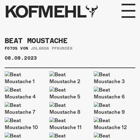
KOFMEHL
PROGRAMM
BEAT MOUSTACHE
FABRIKGEFLÜSTER
FOTOS VON
JOLANDA PFRUNDER
08.09.2023
GALERIE
FOTOGALERIE
PHOTOMAT
INFOS
KONTAKT