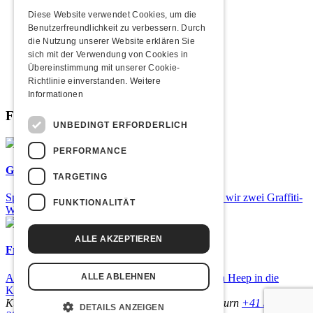
2010
2009
Diese Website verwendet Cookies, um die
2008
Benutzerfreundlichkeit zu verbessern. Durch
2007
die Nutzung unserer Website erklären Sie
2006
sich mit der Verwendung von Cookies in
2005
Übereinstimmung mit unserer Cookie-
2004
Richtlinie einverstanden.
Weitere
2003
Informationen
Fabrikgeflüster
UNBEDINGT ERFORDERLICH
PERFORMANCE
Graffiti-Workshops
TARGETING
Spray dein eigenes Graffiti! Im September führen wir zwei Graffiti-
FUNKTIONALITÄT
Workshops für Kinder und Jugendliche durch.
ALLE AKZEPTIEREN
Frisch bestätigt: Uriah Heep
Am Sonntag, 15. November 2026 kommen Uriah Heep in die
ALLE ABLEHNEN
Kulturfabrik Kofmehl!
Kulturfabrik Kofmehl
Kofmehlweg 1
4502 Solothurn
+41 32 621
DETAILS ANZEIGEN