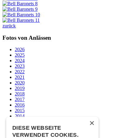
zurück
Fotos von Anlässen
2026
2025
2024
2023
2022
2021
2020
2019
2018
2017
2016
2015
2014
×
2013
2012
DIESE WEBSEITE
2011
VERWENDET COOKIES.