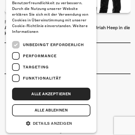
Benutzerfreundlichkeit zu verbessern.
Durch die Nutzung unserer Website
erklären Sie sich mit der Verwendung von
Cookies in Übereinstimmung mit unserer
FRISCH BESTÄTIGT: URIAH HEEP
Cookie-Richtlinie einverstanden.
Weitere
Am Sonntag, 15. November 2026 kommen Uriah Heep in die
Informationen
Kulturfabrik Kofmehl!
UNBEDINGT ERFORDERLICH
PERFORMANCE
TARGETING
FUNKTIONALITÄT
ALLE AKZEPTIEREN
Kulturfabrik Kofmehl
Kofmehlweg 1
4502 Solothurn
ALLE ABLEHNEN
+41 32 621 20 60
Nutzungsbedingungen
DETAILS ANZEIGEN
coded by