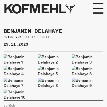
KOFMEHL
PROGRAMM
BENJAMIN DELAHAYE
FABRIKGEFLÜSTER
FOTOS VON
PATRIK PFEUTI
25.11.2023
GALERIE
FOTOGALERIE
PHOTOMAT
INFOS
KONTAKT
zurück