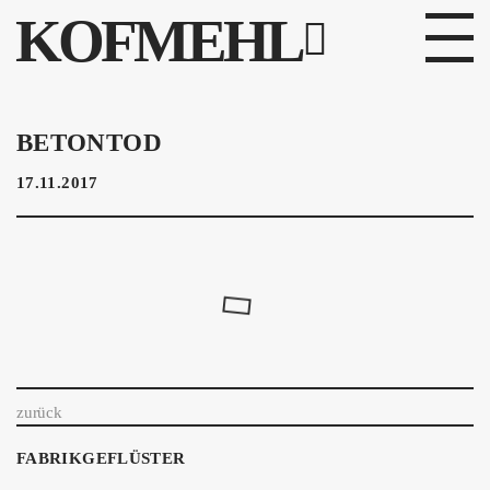
KOFMEHL
PROGRAMM
BETONTOD
FABRIKGEFLÜSTER
17.11.2017
GALERIE
FOTOGALERIE
PHOTOMAT
INFOS
zurück
KONTAKT
FABRIKGEFLÜSTER