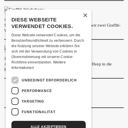
ÜBER UNS
×
GÖNNEREI
DIESE WEBSEITE
GRAFFITI-WORKSHOPS
Spray dein eigenes Graffiti! Im September führen wir zwei Graffiti-
VERWENDET COOKIES.
SHOP
Workshops für Kinder und Jugendliche durch.
Diese Website verwendet Cookies, um die
MITMACHEN
Benutzerfreundlichkeit zu verbessern. Durch
die Nutzung unserer Website erklären Sie
sich mit der Verwendung von Cookies in
Übereinstimmung mit unserer Cookie-
FRISCH BESTÄTIGT: URIAH HEEP
Richtlinie einverstanden.
Weitere
Am Sonntag, 15. November 2026 kommen Uriah Heep in die
Informationen
Kulturfabrik Kofmehl!
UNBEDINGT ERFORDERLICH
PERFORMANCE
TARGETING
FUNKTIONALITÄT
ALLE AKZEPTIEREN