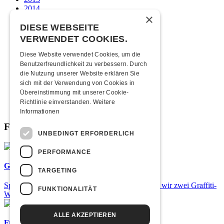
2014
×
2013
2012
DIESE WEBSEITE
2011
VERWENDET COOKIES.
2010
2009
Diese Website verwendet Cookies, um die
2008
Benutzerfreundlichkeit zu verbessern. Durch
2007
die Nutzung unserer Website erklären Sie
2006
sich mit der Verwendung von Cookies in
2005
Übereinstimmung mit unserer Cookie-
2004
Richtlinie einverstanden.
Weitere
2003
Informationen
Fabrikgeflüster
UNBEDINGT ERFORDERLICH
PERFORMANCE
Graffiti-Workshops
TARGETING
Spray dein eigenes Graffiti! Im September führen wir zwei Graffiti-
FUNKTIONALITÄT
Workshops für Kinder und Jugendliche durch.
ALLE AKZEPTIEREN
Frisch bestätigt: Uriah Heep