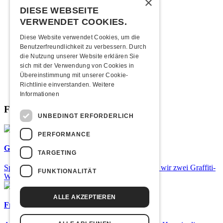
×
2013
2012
DIESE WEBSEITE
2011
VERWENDET COOKIES.
2010
2009
Diese Website verwendet Cookies, um die
2008
Benutzerfreundlichkeit zu verbessern. Durch
2007
die Nutzung unserer Website erklären Sie
2006
sich mit der Verwendung von Cookies in
2005
Übereinstimmung mit unserer Cookie-
2004
Richtlinie einverstanden.
Weitere
2003
Informationen
Fabrikgeflüster
UNBEDINGT ERFORDERLICH
PERFORMANCE
Graffiti-Workshops
TARGETING
Spray dein eigenes Graffiti! Im September führen wir zwei Graffiti-
FUNKTIONALITÄT
Workshops für Kinder und Jugendliche durch.
ALLE AKZEPTIEREN
Frisch bestätigt: Uriah Heep