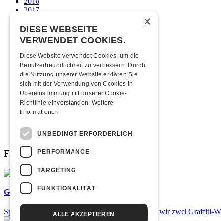
2018
2017
×
2016
2015
DIESE WEBSEITE
2014
VERWENDET COOKIES.
2013
2012
Diese Website verwendet Cookies, um die
2011
Benutzerfreundlichkeit zu verbessern. Durch
2010
die Nutzung unserer Website erklären Sie
2009
sich mit der Verwendung von Cookies in
2008
Übereinstimmung mit unserer Cookie-
2007
Richtlinie einverstanden.
Weitere
2006
Informationen
2005
2004
UNBEDINGT ERFORDERLICH
2003
PERFORMANCE
Fabrikgeflüster
TARGETING
FUNKTIONALITÄT
Graffiti-Workshops
Spray dein eigenes Graffiti! Im September führen wir zwei Graffiti-
ALLE AKZEPTIEREN