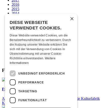
2017
2016
2015
2014
×
2013
2012
DIESE WEBSEITE
2011
VERWENDET COOKIES.
2010
2009
Diese Website verwendet Cookies, um die
2008
Benutzerfreundlichkeit zu verbessern. Durch
2007
die Nutzung unserer Website erklären Sie
2006
sich mit der Verwendung von Cookies in
2005
Übereinstimmung mit unserer Cookie-
2004
Richtlinie einverstanden.
Weitere
2003
Informationen
Fabrikgeflüster
UNBEDINGT ERFORDERLICH
PERFORMANCE
Frisch bestätigt: Baschi
TARGETING
Am Samstag, 29. Januar 2027 kommt Baschi in die Kulturfabrik
FUNKTIONALITÄT
Kofmehl!