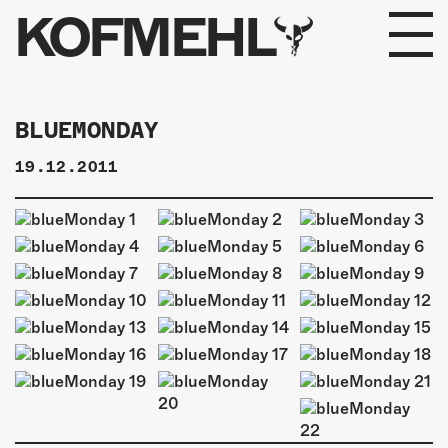
KOFMEHL
PROGRAMM
BLUEMONDAY
FABRIKGEFLÜSTER
19.12.2011
GALERIE
FOTOGALERIE
PHOTOMAT
INFOS
KONTAKT