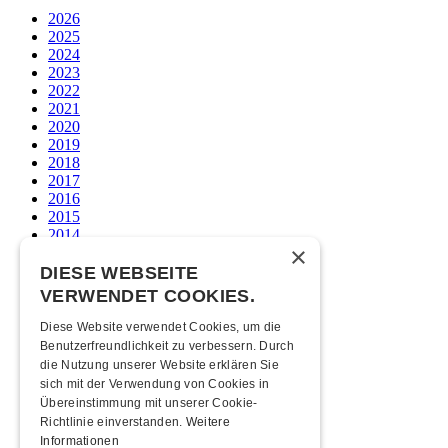
2026
2025
2024
2023
2022
2021
2020
2019
2018
2017
2016
2015
2014
×
2013
2012
DIESE WEBSEITE
2011
VERWENDET COOKIES.
2010
2009
Diese Website verwendet Cookies, um die
2008
Benutzerfreundlichkeit zu verbessern. Durch
2007
die Nutzung unserer Website erklären Sie
2006
sich mit der Verwendung von Cookies in
2005
Übereinstimmung mit unserer Cookie-
2004
Richtlinie einverstanden.
Weitere
2003
Informationen