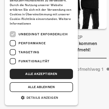
Benutzerfreundlichkeit zu verbessern.
Durch die Nutzung unserer Website
erklären Sie sich mit der Verwendung von
Cookies in Übereinstimmung mit unserer
Cookie-Richtlinie einverstanden.
Weitere
Informationen
UNBEDINGT ERFORDERLICH
FRISCH BESTÄTIGT: URIAH HEEP
Am Sonntag, 15. November 2026 kommen
PERFORMANCE
Uriah Heep in die Kulturfabrik Kofmehl!
TARGETING
FUNKTIONALITÄT
Kulturfabrik Kofmehl
Kofmehlweg 1
ALLE AKZEPTIEREN
ALLE ABLEHNEN
DETAILS ANZEIGEN