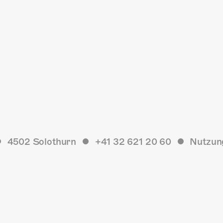
4502 Solothurn
+41 32 621 20 60
Nutzun