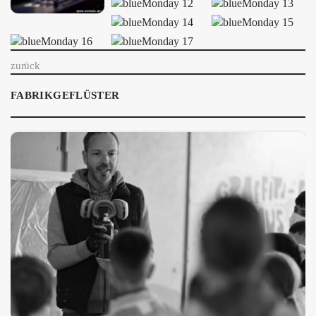
ÜBER UNS
GÖNNEREI
zurück
SHOP
FABRIKGEFLÜSTER
MITMACHEN