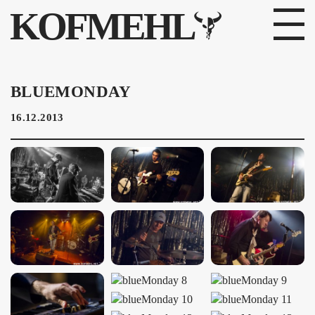
KOFMEHL
PROGRAMM
BLUEMONDAY
FABRIKGEFLÜSTER
16.12.2013
GALERIE
FOTOGALERIE
PHOTOMAT
INFOS
KONTAKT