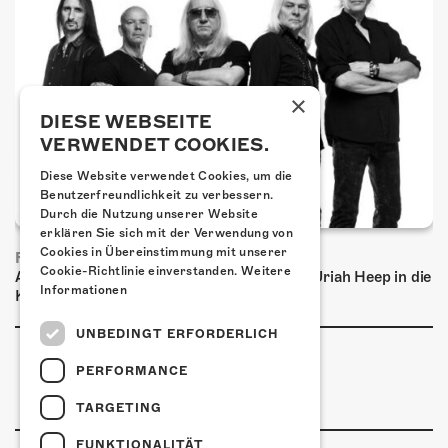
×
DIESE WEBSEITE
VERWENDET COOKIES.
Diese Website verwendet Cookies, um die
Benutzerfreundlichkeit zu verbessern.
Durch die Nutzung unserer Website
erklären Sie sich mit der Verwendung von
Cookies in Übereinstimmung mit unserer
FRISCH BESTÄTIGT: URIAH HEEP
Cookie-Richtlinie einverstanden.
Weitere
Am Sonntag, 15. November 2026 kommen Uriah Heep in die
Informationen
Kulturfabrik Kofmehl!
UNBEDINGT ERFORDERLICH
PERFORMANCE
TARGETING
FUNKTIONALITÄT