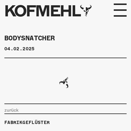
KOFMEHL
PROGRAMM
BODYSNATCHER
FABRIKGEFLÜSTER
04.02.2025
GALERIE
FOTOGALERIE
PHOTOMAT
INFOS
zurück
KONTAKT
FABRIKGEFLÜSTER