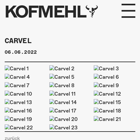
KOFMEHL
PROGRAMM
CARVEL
FABRIKGEFLÜSTER
06.06.2022
GALERIE
FOTOGALERIE
PHOTOMAT
INFOS
KONTAKT
zurück