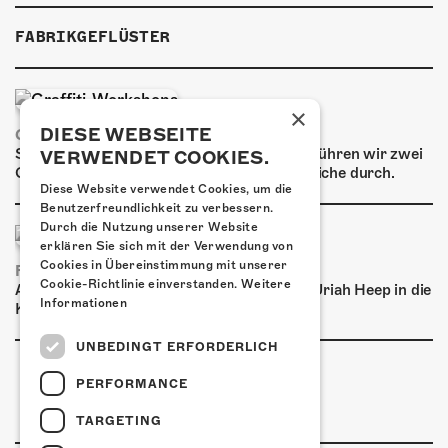
ÜBER UNS
FABRIKGEFLÜSTER
GÖNNEREI
SHOP
×
DIESE WEBSEITE
GRAFFITI-WORKSHOPS
MITMACHEN
Spray dein eigenes Graffiti! Im September führen wir zwei
VERWENDET COOKIES.
Graffiti-Workshops für Kinder und Jugendliche durch.
Diese Website verwendet Cookies, um die
Benutzerfreundlichkeit zu verbessern.
Durch die Nutzung unserer Website
erklären Sie sich mit der Verwendung von
Cookies in Übereinstimmung mit unserer
FRISCH BESTÄTIGT: URIAH HEEP
Cookie-Richtlinie einverstanden.
Weitere
Am Sonntag, 15. November 2026 kommen Uriah Heep in die
Informationen
Kulturfabrik Kofmehl!
UNBEDINGT ERFORDERLICH
PERFORMANCE
TARGETING