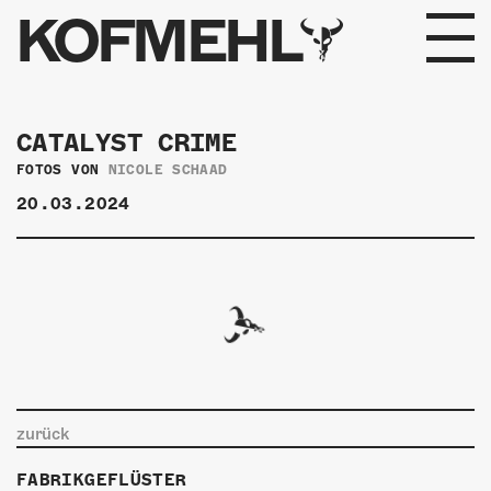
KOFMEHL
PROGRAMM
CATALYST CRIME
FABRIKGEFLÜSTER
FOTOS VON
NICOLE SCHAAD
20.03.2024
GALERIE
FOTOGALERIE
PHOTOMAT
INFOS
zurück
KONTAKT
FABRIKGEFLÜSTER