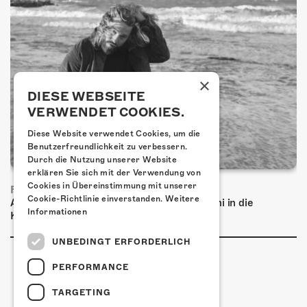
×
DIESE WEBSEITE
VERWENDET COOKIES.
Diese Website verwendet Cookies, um die
Benutzerfreundlichkeit zu verbessern.
Durch die Nutzung unserer Website
erklären Sie sich mit der Verwendung von
Cookies in Übereinstimmung mit unserer
FRISCH BESTÄTIGT: BASCHI
Cookie-Richtlinie einverstanden.
Weitere
Am Samstag, 29. Januar 2027 kommt Baschi in die
Informationen
Kulturfabrik Kofmehl!
UNBEDINGT ERFORDERLICH
PERFORMANCE
TARGETING