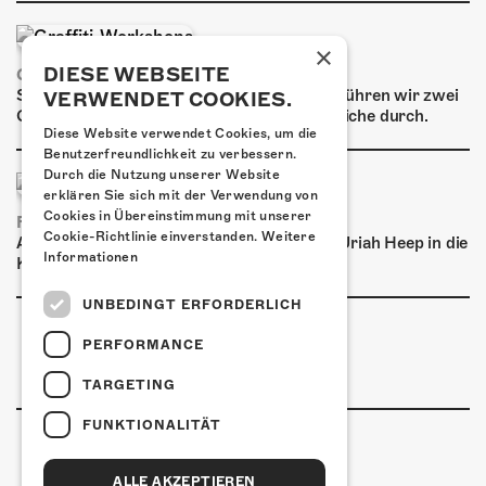
ÜBER UNS
GÖNNEREI
×
DIESE WEBSEITE
GRAFFITI-WORKSHOPS
Spray dein eigenes Graffiti! Im September führen wir zwei
VERWENDET COOKIES.
SHOP
Graffiti-Workshops für Kinder und Jugendliche durch.
Diese Website verwendet Cookies, um die
MITMACHEN
Benutzerfreundlichkeit zu verbessern.
Durch die Nutzung unserer Website
erklären Sie sich mit der Verwendung von
Cookies in Übereinstimmung mit unserer
FRISCH BESTÄTIGT: URIAH HEEP
Cookie-Richtlinie einverstanden.
Weitere
Am Sonntag, 15. November 2026 kommen Uriah Heep in die
Informationen
Kulturfabrik Kofmehl!
UNBEDINGT ERFORDERLICH
PERFORMANCE
TARGETING
FUNKTIONALITÄT
ALLE AKZEPTIEREN