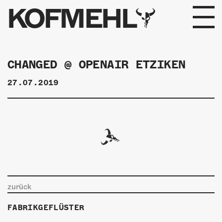
KOFMEHL
PROGRAMM
CHANGED @ OPENAIR ETZIKEN
FABRIKGEFLÜSTER
27.07.2019
GALERIE
FOTOGALERIE
PHOTOMAT
INFOS
zurück
KONTAKT
FABRIKGEFLÜSTER