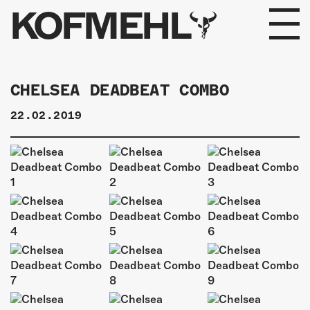
KOFMEHL
PROGRAMM
CHELSEA DEADBEAT COMBO
FABRIKGEFLÜSTER
22.02.2019
GALERIE
FOTOGALERIE
PHOTOMAT
INFOS
KONTAKT