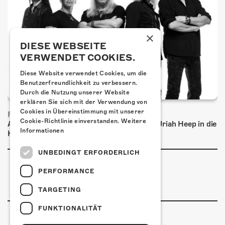
×
DIESE WEBSEITE
VERWENDET COOKIES.
Diese Website verwendet Cookies, um die
Benutzerfreundlichkeit zu verbessern.
Durch die Nutzung unserer Website
erklären Sie sich mit der Verwendung von
Cookies in Übereinstimmung mit unserer
FRISCH BESTÄTIGT: URIAH HEEP
Cookie-Richtlinie einverstanden.
Weitere
Am Sonntag, 15. November 2026 kommen Uriah Heep in die
Informationen
Kulturfabrik Kofmehl!
UNBEDINGT ERFORDERLICH
PERFORMANCE
TARGETING
FUNKTIONALITÄT