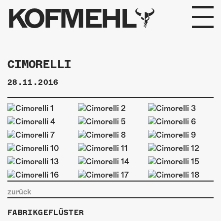
KOFMEHL
PROGRAMM
CIMORELLI
FABRIKGEFLÜSTER
28.11.2016
GALERIE
FOTOGALERIE
PHOTOMAT
INFOS
zurück
KONTAKT
FABRIKGEFLÜSTER