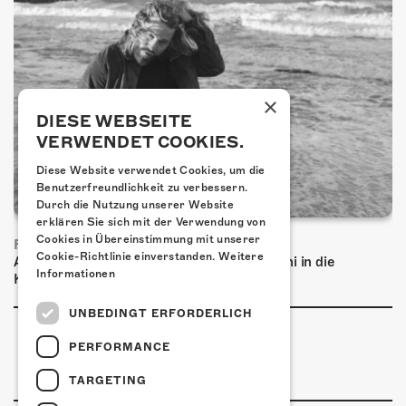
×
DIESE WEBSEITE
VERWENDET COOKIES.
Diese Website verwendet Cookies, um die
Benutzerfreundlichkeit zu verbessern.
Durch die Nutzung unserer Website
erklären Sie sich mit der Verwendung von
Cookies in Übereinstimmung mit unserer
FRISCH BESTÄTIGT: BASCHI
Cookie-Richtlinie einverstanden.
Weitere
Am Samstag, 29. Januar 2027 kommt Baschi in die
Informationen
Kulturfabrik Kofmehl!
UNBEDINGT ERFORDERLICH
PERFORMANCE
TARGETING