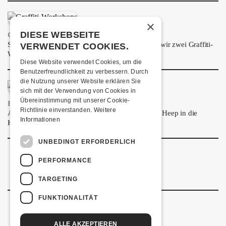
ÜBER UNS
×
GÖNNEREI
DIESE WEBSEITE
GRAFFITI-WORKSHOPS
Spray dein eigenes Graffiti! Im September führen wir zwei Graffiti-
VERWENDET COOKIES.
SHOP
Workshops für Kinder und Jugendliche durch.
Diese Website verwendet Cookies, um die
MITMACHEN
Benutzerfreundlichkeit zu verbessern. Durch
die Nutzung unserer Website erklären Sie
sich mit der Verwendung von Cookies in
Übereinstimmung mit unserer Cookie-
FRISCH BESTÄTIGT: URIAH HEEP
Richtlinie einverstanden.
Weitere
Am Sonntag, 15. November 2026 kommen Uriah Heep in die
Informationen
Kulturfabrik Kofmehl!
UNBEDINGT ERFORDERLICH
PERFORMANCE
TARGETING
FUNKTIONALITÄT
ALLE AKZEPTIEREN