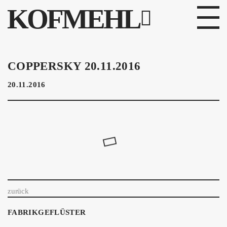
KOFMEHL
PROGRAMM
COPPERSKY 20.11.2016
FABRIKGEFLÜSTER
20.11.2016
GALERIE
FOTOGALERIE
PHOTOMAT
INFOS
zurück
KONTAKT
FABRIKGEFLÜSTER