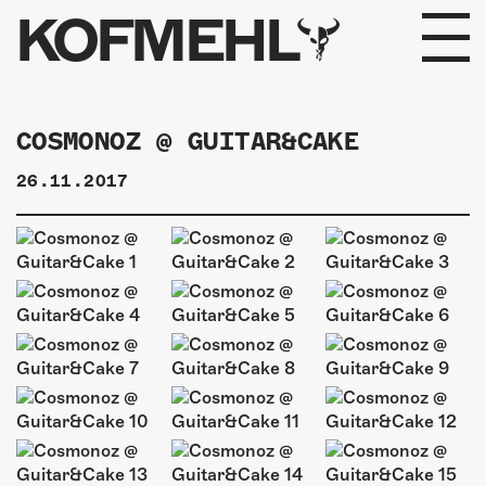
KOFMEHL
PROGRAMM
COSMONOZ @ GUITAR&CAKE
FABRIKGEFLÜSTER
26.11.2017
GALERIE
FOTOGALERIE
PHOTOMAT
INFOS
KONTAKT