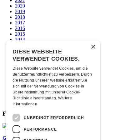
2021
2020
2019
2018
2017
2016
2015
2014
×
2013
2012
DIESE WEBSEITE
2011
VERWENDET COOKIES.
2010
2009
Diese Website verwendet Cookies, um die
2008
Benutzerfreundlichkeit zu verbessern. Durch
2007
die Nutzung unserer Website erklären Sie
2006
sich mit der Verwendung von Cookies in
2005
Übereinstimmung mit unserer Cookie-
2004
Richtlinie einverstanden.
Weitere
2003
Informationen
Fabrikgeflüster
UNBEDINGT ERFORDERLICH
PERFORMANCE
Graffiti-Workshops