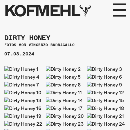
KOFMEHL
PROGRAMM
DIRTY HONEY
FABRIKGEFLÜSTER
FOTOS VON
VINCENZO BARBAGALLO
07.03.2024
GALERIE
FOTOGALERIE
PHOTOMAT
INFOS
KONTAKT