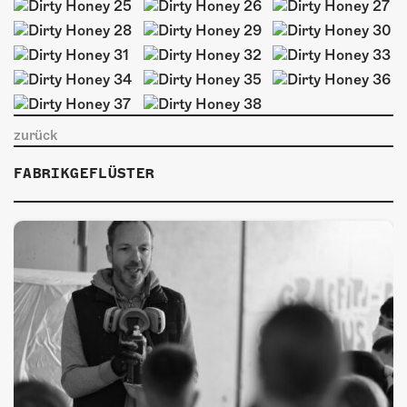
ÜBER UNS
GÖNNEREI
SHOP
MITMACHEN
zurück
FABRIKGEFLÜSTER