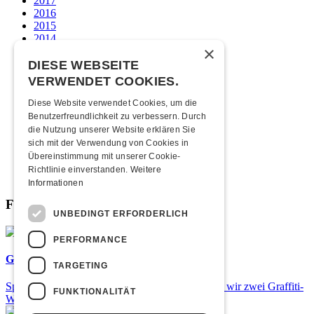
2017
2016
2015
2014
×
2013
2012
DIESE WEBSEITE
2011
VERWENDET COOKIES.
2010
2009
Diese Website verwendet Cookies, um die
2008
Benutzerfreundlichkeit zu verbessern. Durch
2007
die Nutzung unserer Website erklären Sie
2006
sich mit der Verwendung von Cookies in
2005
Übereinstimmung mit unserer Cookie-
2004
Richtlinie einverstanden.
Weitere
2003
Informationen
Fabrikgeflüster
UNBEDINGT ERFORDERLICH
PERFORMANCE
Graffiti-Workshops
TARGETING
Spray dein eigenes Graffiti! Im September führen wir zwei Graffiti-
FUNKTIONALITÄT
Workshops für Kinder und Jugendliche durch.