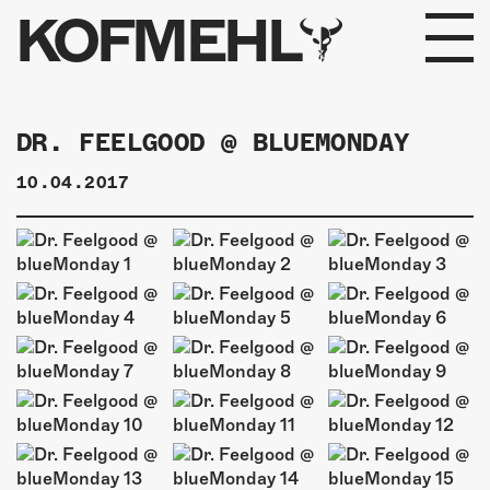
KOFMEHL
PROGRAMM
DR. FEELGOOD @ BLUEMONDAY
FABRIKGEFLÜSTER
10.04.2017
GALERIE
FOTOGALERIE
PHOTOMAT
INFOS
KONTAKT