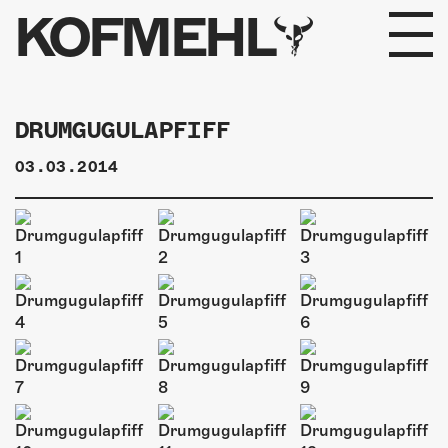
KOFMEHL
PROGRAMM
DRUMGUGULAPFIFF
FABRIKGEFLÜSTER
03.03.2014
GALERIE
FOTOGALERIE
PHOTOMAT
INFOS
KONTAKT