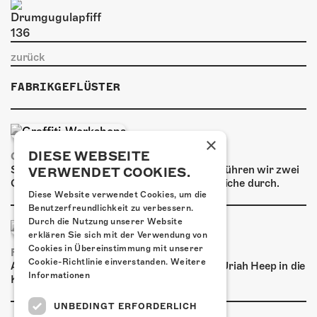
zurück
FABRIKGEFLÜSTER
×
DIESE WEBSEITE
GRAFFITI-WORKSHOPS
Spray dein eigenes Graffiti! Im September führen wir zwei
VERWENDET COOKIES.
Graffiti-Workshops für Kinder und Jugendliche durch.
Diese Website verwendet Cookies, um die
Benutzerfreundlichkeit zu verbessern.
Durch die Nutzung unserer Website
erklären Sie sich mit der Verwendung von
Cookies in Übereinstimmung mit unserer
FRISCH BESTÄTIGT: URIAH HEEP
Cookie-Richtlinie einverstanden.
Weitere
Am Sonntag, 15. November 2026 kommen Uriah Heep in die
Informationen
Kulturfabrik Kofmehl!
UNBEDINGT ERFORDERLICH