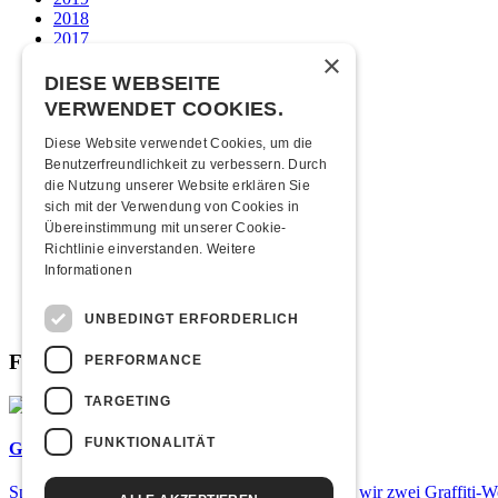
2018
2017
×
2016
2015
DIESE WEBSEITE
2014
VERWENDET COOKIES.
2013
2012
Diese Website verwendet Cookies, um die
2011
Benutzerfreundlichkeit zu verbessern. Durch
2010
die Nutzung unserer Website erklären Sie
2009
sich mit der Verwendung von Cookies in
2008
Übereinstimmung mit unserer Cookie-
2007
Richtlinie einverstanden.
Weitere
2006
Informationen
2005
2004
2003
UNBEDINGT ERFORDERLICH
Fabrikgeflüster
PERFORMANCE
TARGETING
FUNKTIONALITÄT
Graffiti-Workshops
Spray dein eigenes Graffiti! Im September führen wir zwei Graffiti-