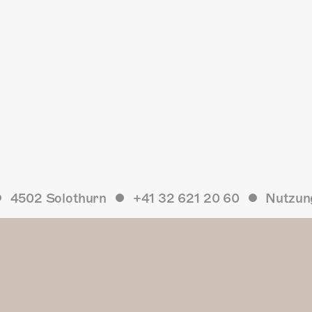
4502 Solothurn
+41 32 621 20 60
Nutzun