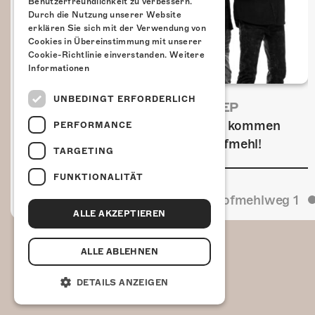
Benutzerfreundlichkeit zu verbessern.
Durch die Nutzung unserer Website
erklären Sie sich mit der Verwendung von
Cookies in Übereinstimmung mit unserer
Cookie-Richtlinie einverstanden.
Weitere
Informationen
UNBEDINGT ERFORDERLICH
FRISCH BESTÄTIGT: URIAH HEEP
Am Sonntag, 15. November 2026 kommen
PERFORMANCE
Uriah Heep in die Kulturfabrik Kofmehl!
TARGETING
FUNKTIONALITÄT
Kulturfabrik Kofmehl
Kofmehlweg 1
ALLE AKZEPTIEREN
ALLE ABLEHNEN
DETAILS ANZEIGEN