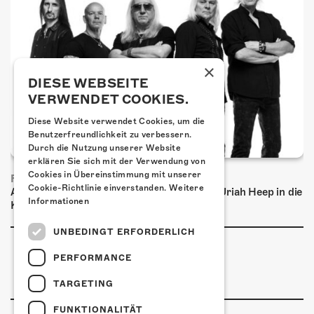
×
DIESE WEBSEITE
VERWENDET COOKIES.
Diese Website verwendet Cookies, um die
Benutzerfreundlichkeit zu verbessern.
Durch die Nutzung unserer Website
erklären Sie sich mit der Verwendung von
Cookies in Übereinstimmung mit unserer
FRISCH BESTÄTIGT: URIAH HEEP
Cookie-Richtlinie einverstanden.
Weitere
Am Sonntag, 15. November 2026 kommen Uriah Heep in die
Informationen
Kulturfabrik Kofmehl!
UNBEDINGT ERFORDERLICH
PERFORMANCE
TARGETING
FUNKTIONALITÄT