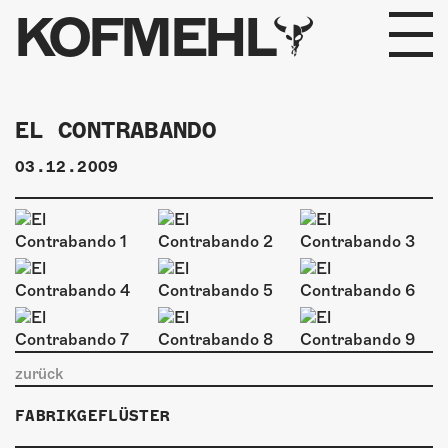
KOFMEHL
PROGRAMM
EL CONTRABANDO
FABRIKGEFLÜSTER
03.12.2009
GALERIE
FOTOGALERIE
PHOTOMAT
INFOS
zurück
KONTAKT
FABRIKGEFLÜSTER