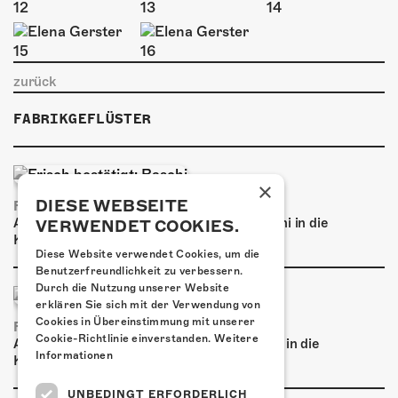
ÜBER UNS
GÖNNEREI
zurück
SHOP
FABRIKGEFLÜSTER
MITMACHEN
×
DIESE WEBSEITE
FRISCH BESTÄTIGT: BASCHI
Am Samstag, 29. Januar 2027 kommt Baschi in die
VERWENDET COOKIES.
Kulturfabrik Kofmehl!
Diese Website verwendet Cookies, um die
Benutzerfreundlichkeit zu verbessern.
Durch die Nutzung unserer Website
erklären Sie sich mit der Verwendung von
Cookies in Übereinstimmung mit unserer
FRISCH BESTÄTIGT: PRONTO
Cookie-Richtlinie einverstanden.
Weitere
Am Samstag, 20. März 2027 kommt Pronto in die
Informationen
Kulturfabrik Kofmehl!
UNBEDINGT ERFORDERLICH