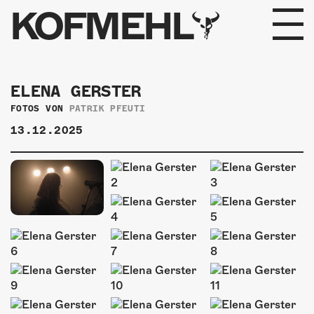
KOFMEHL
PROGRAMM
ELENA GERSTER
FABRIKGEFLÜSTER
FOTOS VON
PATRIK PFEUTI
13.12.2025
GALERIE
FOTOGALERIE
PHOTOMAT
INFOS
KONTAKT