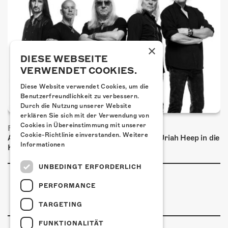
×
DIESE WEBSEITE
VERWENDET COOKIES.
Diese Website verwendet Cookies, um die
Benutzerfreundlichkeit zu verbessern.
Durch die Nutzung unserer Website
erklären Sie sich mit der Verwendung von
Cookies in Übereinstimmung mit unserer
FRISCH BESTÄTIGT: URIAH HEEP
Cookie-Richtlinie einverstanden.
Weitere
Am Sonntag, 15. November 2026 kommen Uriah Heep in die
Informationen
Kulturfabrik Kofmehl!
UNBEDINGT ERFORDERLICH
PERFORMANCE
TARGETING
FUNKTIONALITÄT