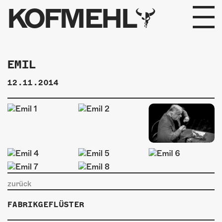
KOFMEHL
PROGRAMM
EMIL
FABRIKGEFLÜSTER
12.11.2014
GALERIE
FOTOGALERIE
PHOTOMAT
INFOS
zurück
KONTAKT
FABRIKGEFLÜSTER