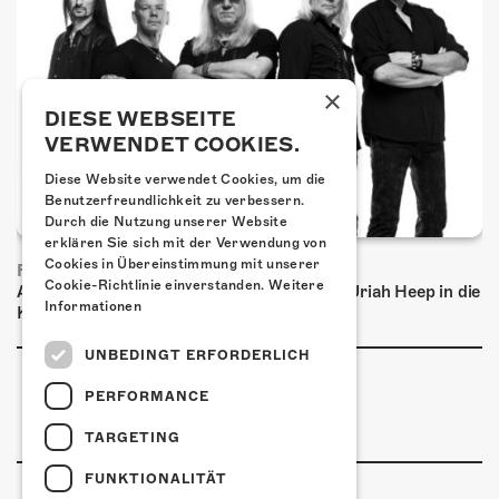
×
DIESE WEBSEITE
VERWENDET COOKIES.
Diese Website verwendet Cookies, um die
Benutzerfreundlichkeit zu verbessern.
Durch die Nutzung unserer Website
erklären Sie sich mit der Verwendung von
Cookies in Übereinstimmung mit unserer
FRISCH BESTÄTIGT: URIAH HEEP
Cookie-Richtlinie einverstanden.
Weitere
Am Sonntag, 15. November 2026 kommen Uriah Heep in die
Informationen
Kulturfabrik Kofmehl!
UNBEDINGT ERFORDERLICH
PERFORMANCE
TARGETING
FUNKTIONALITÄT