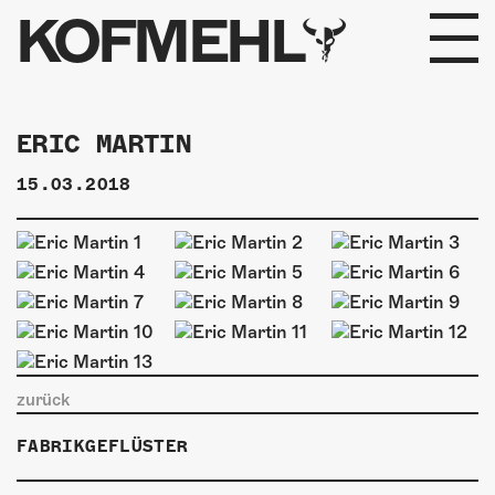
KOFMEHL
PROGRAMM
ERIC MARTIN
FABRIKGEFLÜSTER
15.03.2018
GALERIE
FOTOGALERIE
PHOTOMAT
INFOS
zurück
KONTAKT
FABRIKGEFLÜSTER