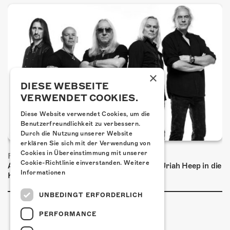
×
DIESE WEBSEITE
VERWENDET COOKIES.
Diese Website verwendet Cookies, um die
Benutzerfreundlichkeit zu verbessern.
Durch die Nutzung unserer Website
erklären Sie sich mit der Verwendung von
Cookies in Übereinstimmung mit unserer
FRISCH BESTÄTIGT: URIAH HEEP
Cookie-Richtlinie einverstanden.
Weitere
Am Sonntag, 15. November 2026 kommen Uriah Heep in die
Informationen
Kulturfabrik Kofmehl!
UNBEDINGT ERFORDERLICH
PERFORMANCE