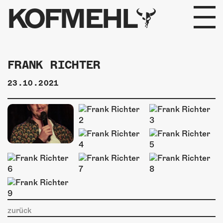
KOFMEHL
PROGRAMM
FRANK RICHTER
FABRIKGEFLÜSTER
23.10.2021
GALERIE
FOTOGALERIE
PHOTOMAT
INFOS
KONTAKT
zurück