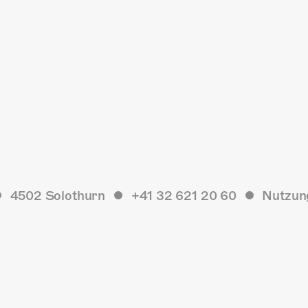
4502 Solothurn
+41 32 621 20 60
Nutzun