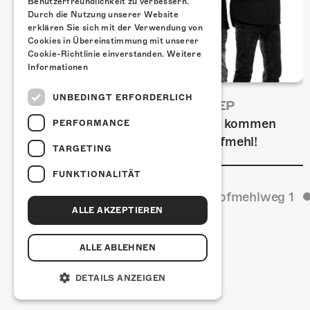
Benutzerfreundlichkeit zu verbessern.
Durch die Nutzung unserer Website
erklären Sie sich mit der Verwendung von
Cookies in Übereinstimmung mit unserer
Cookie-Richtlinie einverstanden.
Weitere
Informationen
UNBEDINGT ERFORDERLICH
FRISCH BESTÄTIGT: URIAH HEEP
Am Sonntag, 15. November 2026 kommen
PERFORMANCE
Uriah Heep in die Kulturfabrik Kofmehl!
TARGETING
FUNKTIONALITÄT
Kulturfabrik Kofmehl
Kofmehlweg 1
ALLE AKZEPTIEREN
ALLE ABLEHNEN
DETAILS ANZEIGEN