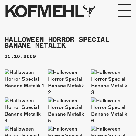
KOFMEHL
PROGRAMM
HALLOWEEN HORROR SPECIAL
BANANE METALIK
FABRIKGEFLÜSTER
31.10.2009
GALERIE
FOTOGALERIE
PHOTOMAT
INFOS
KONTAKT