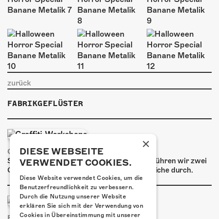
ÜBER UNS
GÖNNEREI
SHOP
MITMACHEN
zurück
FABRIKGEFLÜSTER
×
DIESE WEBSEITE
GRAFFITI-WORKSHOPS
Spray dein eigenes Graffiti! Im September führen wir zwei
VERWENDET COOKIES.
Graffiti-Workshops für Kinder und Jugendliche durch.
Diese Website verwendet Cookies, um die
Benutzerfreundlichkeit zu verbessern.
Durch die Nutzung unserer Website
erklären Sie sich mit der Verwendung von
Cookies in Übereinstimmung mit unserer
FRISCH BESTÄTIGT: URIAH HEEP